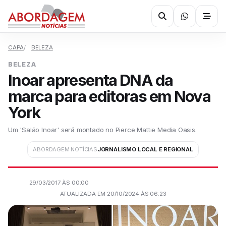
CAPA
BELEZA
BELEZA
Inoar apresenta DNA da
marca para editoras em Nova
York
Um 'Salão Inoar' será montado no Pierce Mattie Media Oasis.
ABORDAGEM NOTÍCIAS
JORNALISMO LOCAL E REGIONAL
29/03/2017 ÀS 00:00
ATUALIZADA EM 20/10/2024 ÀS 06:23