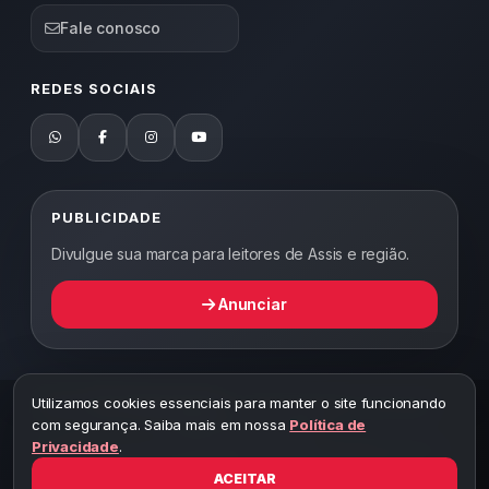
Fale conosco
REDES SOCIAIS
PUBLICIDADE
Divulgue sua marca para leitores de Assis e região.
Anunciar
Utilizamos cookies essenciais para manter o site funcionando
2026 ©
Abordagem Notícias
— Todos os direitos reservados —
com segurança. Saiba mais em nossa
Política de
Desenvolvido por WEB5.
Privacidade
.
A cópia total ou parcial desta página implicará ao autor sob pena de
ter que responsabilizar civil e criminalmente
ACEITAR
Toda reprodução deste conteúdo sem citar o link do site está sujeita