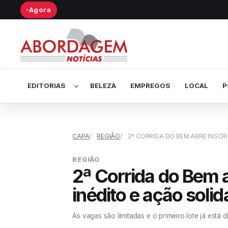
Agora
●
Abrir submenu de Editorias
EDITORIAS
BELEZA
EMPREGOS
LOCAL
P
CAPA
REGIÃO
2ª CORRIDA DO BEM ABRE INSCR
REGIÃO
2ª Corrida do Bem 
inédito e ação solid
As vagas são limitadas e o primeiro lote já está d