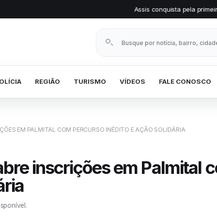
Assis conquista pela primeira vez o Selo Prata em Tran
Buscar notícias
OLÍCIA
REGIÃO
TURISMO
VÍDEOS
FALE CONOSCO
IÇÕES EM PALMITAL COM PERCURSO INÉDITO E AÇÃO SOLIDÁRIA
abre inscrições em Palmital 
ária
isponível.