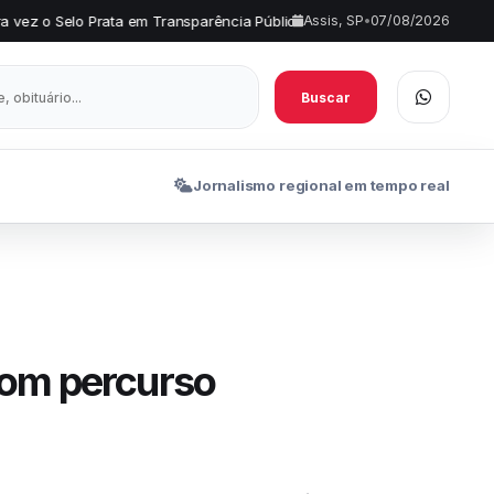
sparência Pública
Comércio de Assis terá horário especial e cam
Assis, SP
•
07/08/2026
•
Buscar
Jornalismo regional em tempo real
com percurso