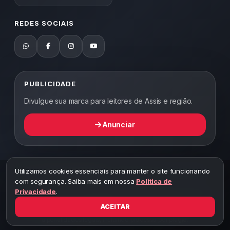
REDES SOCIAIS
PUBLICIDADE
Divulgue sua marca para leitores de Assis e região.
Anunciar
Utilizamos cookies essenciais para manter o site funcionando
2026 ©
Abordagem Notícias
— Todos os direitos reservados —
com segurança. Saiba mais em nossa
Política de
Desenvolvido por WEB5.
Privacidade
.
A cópia total ou parcial desta página implicará ao autor sob pena de
ter que responsabilizar civil e criminalmente
ACEITAR
Toda reprodução deste conteúdo sem citar o link do site está sujeita
a penalidades legais, incluindo processo por plágio.