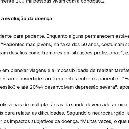
damente 200 mil pessoas vivam com a condição.2
 a evolução da doença
ciente para paciente. Enquanto alguns permanecem estáv
Pacientes mais jovens, na faixa dos 50 anos, costumam sof
am desafios como tremores em situações profissionais", ex
 em planejar viagens e a impossibilidade de realizar taref
ressão e ansiedade são frequentes entre os pacientes. "
essão3 e até 20%4 desenvolvam depressão severa", apon
rofissionais de múltiplas áreas da saúde devem adotar um
is para relatar as dificuldades. Segundo o neurocirurgião,
os impactos subjetivos da doença. “Muitas vezes, o que m