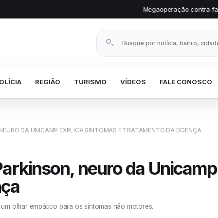
Megaoperação contra facção prende v
Buscar notícias
OLÍCIA
REGIÃO
TURISMO
VÍDEOS
FALE CONOSCO
 NEURO DA UNICAMP EXPLICA SINTOMAS E TRATAMENTO DA DOENÇA
Parkinson, neuro da Unicamp 
nça
 um olhar empático para os sintomas não motores.