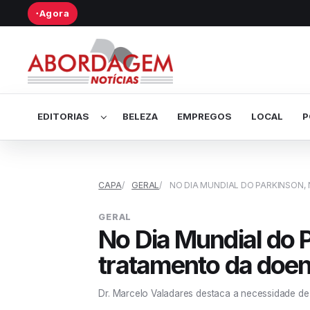
Agora
●
Abrir submenu de Editorias
EDITORIAS
BELEZA
EMPREGOS
LOCAL
P
CAPA
GERAL
NO DIA MUNDIAL DO PARKINSON,
GERAL
No Dia Mundial do 
tratamento da doe
Dr. Marcelo Valadares destaca a necessidade de