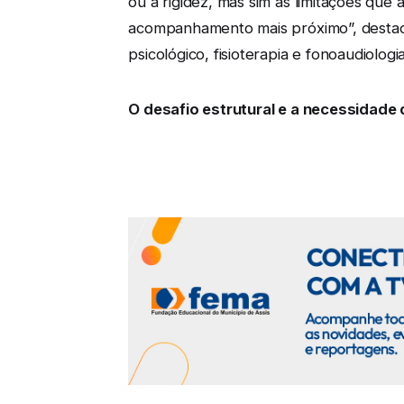
ou a rigidez, mas sim as limitações q
acompanhamento mais próximo”, destaca. 
psicológico, fisioterapia e fonoaudiolog
O desafio estrutural e a necessidade 