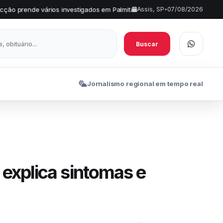
ários investigados em Palmital
FEMA divulga aprovados no proje
Assis, SP
•
07/08/2026
•
Buscar
Jornalismo regional em tempo real
explica sintomas e