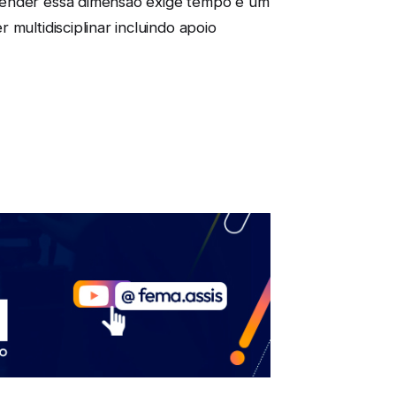
reender essa dimensão exige tempo e um
multidisciplinar incluindo apoio