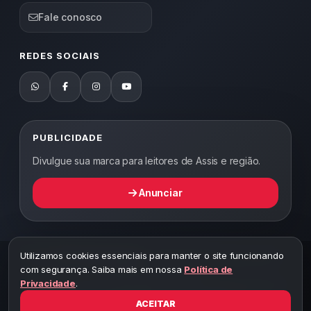
Fale conosco
REDES SOCIAIS
PUBLICIDADE
Divulgue sua marca para leitores de Assis e região.
Anunciar
Utilizamos cookies essenciais para manter o site funcionando
2026 ©
Abordagem Notícias
— Todos os direitos reservados —
com segurança. Saiba mais em nossa
Política de
Desenvolvido por WEB5.
Privacidade
.
A cópia total ou parcial desta página implicará ao autor sob pena de
ter que responsabilizar civil e criminalmente
ACEITAR
Toda reprodução deste conteúdo sem citar o link do site está sujeita