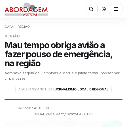
CAPA
REGIÃO
REGIÃO
Mau tempo obriga avião a
fazer pouso de emergência,
na região
Aeronave seguia de Campinas a Marília e piloto tentou pousar por
cinco vezes.
ABORDAGEM NOTÍCIAS
JORNALISMO LOCAL E REGIONAL
11/01/2017 ÀS 00:00
ATUALIZADA EM 21/10/2024 ÀS 01:23