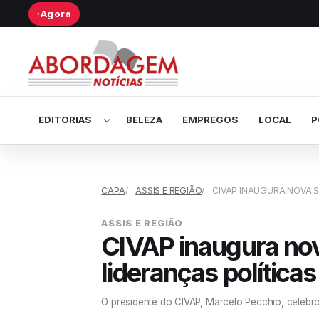
Agora
●
Abrir submenu de Editorias
EDITORIAS
BELEZA
EMPREGOS
LOCAL
P
CAPA
ASSIS E REGIÃO
CIVAP INAUGURA NOVA S
ASSIS E REGIÃO
CIVAP inaugura no
lideranças políticas
O presidente do CIVAP, Marcelo Pecchio, celeb