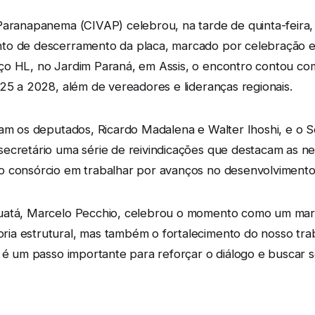
 Paranapanema (CIVAP) celebrou, na tarde de quinta-feira
to de descerramento da placa, marcado por celebração e
ço HL, no Jardim Paraná, em Assis, o encontro contou co
025 a 2028, além de vereadores e lideranças regionais.
ram os deputados, Ricardo Madalena e Walter Ihoshi, e o S
ecretário uma série de reivindicações que destacam as ne
o consórcio em trabalhar por avanços no desenvolvimento 
uatá, Marcelo Pecchio, celebrou o momento como um marco
ia estrutural, mas também o fortalecimento do nosso trab
b é um passo importante para reforçar o diálogo e buscar