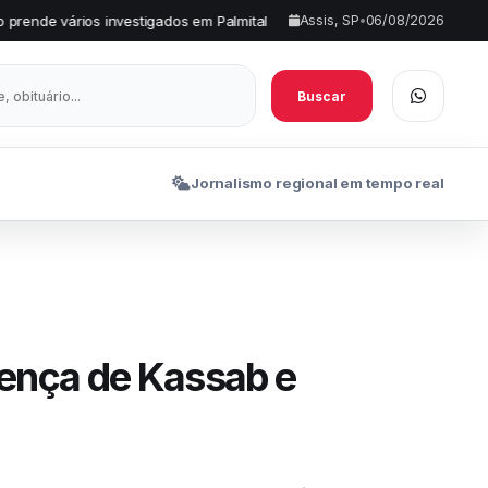
igados em Palmital
FEMA divulga aprovados no projeto de exten
Assis, SP
•
06/08/2026
•
Buscar
Jornalismo regional em tempo real
ença de Kassab e