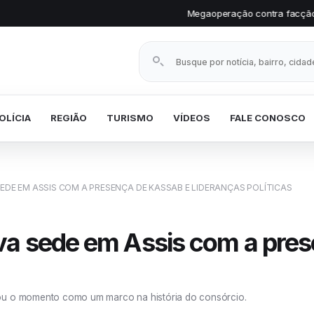
Megaoperação contra facção prende vários invest
Buscar notícias
OLÍCIA
REGIÃO
TURISMO
VÍDEOS
FALE CONOSCO
EDE EM ASSIS COM A PRESENÇA DE KASSAB E LIDERANÇAS POLÍTICAS
va sede em Assis com a pres
rou o momento como um marco na história do consórcio.