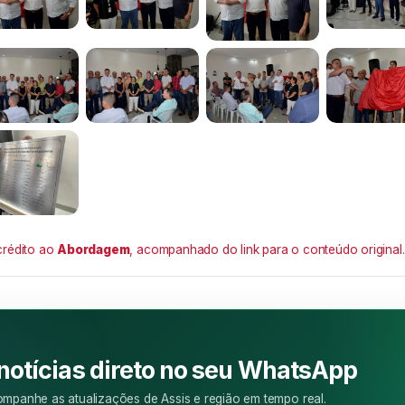
crédito ao
Abordagem
, acompanhado do link para o conteúdo original.
M
 notícias direto no seu WhatsApp
mpanhe as atualizações de Assis e região em tempo real.