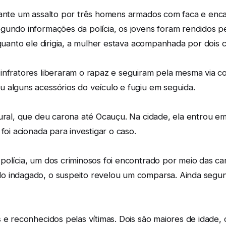
urante um assalto por três homens armados com faca e e
egundo informações da polícia, os jovens foram rendidos 
nquanto ele dirigia, a mulher estava acompanhada por dois 
nfratores liberaram o rapaz e seguiram pela mesma via com
 alguns acessórios do veículo e fugiu em seguida.
ural, que deu carona até Ocauçu. Na cidade, ela entrou em
foi acionada para investigar o caso.
olícia, um dos criminosos foi encontrado por meio das car
o indagado, o suspeito revelou um comparsa. Ainda segund
s e reconhecidos pelas vítimas. Dois são maiores de idade,