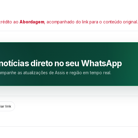
crédito ao
Abordagem
, acompanhado do link para o conteúdo original.
M
 notícias direto no seu WhatsApp
mpanhe as atualizações de Assis e região em tempo real.
ar link