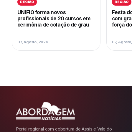
REGIÃO
REGIÃO
UNIFIO forma novos
Festa do
profissionais de 20 cursos em
com gra
cerimônia de colação de grau
força d
07, Agosto, 2026
07, Agosto
Portal regional com cobertura de Assis e Vale do