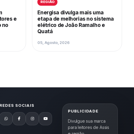
REGIÃO
m
Energisa divulga mais uma
tores e
etapa de melhorias no sistema
o no
elétrico de João Ramalho e
Quatá
05, Agosto, 2026
REDES SOCIAIS
PUBLICIDADE
Divulgue sua marca
para leitores de Assis
e região.