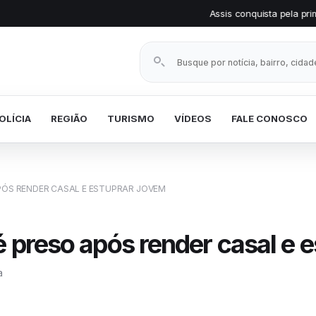
Assis conquista pela primeira vez o Selo Pr
Buscar notícias
OLÍCIA
REGIÃO
TURISMO
VÍDEOS
FALE CONOSCO
PÓS RENDER CASAL E ESTUPRAR JOVEM
é preso após render casal e 
a