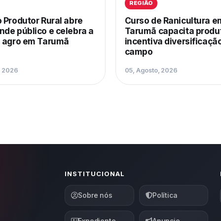
REGIÃO
 Produtor Rural abre
Curso de Ranicultura e
nde público e celebra a
Tarumã capacita produ
o agro em Tarumã
incentiva diversificaçã
campo
, 2026
05, Agosto, 2026
INSTITUCIONAL
Sobre nós
Política
Expediente
Anuncie