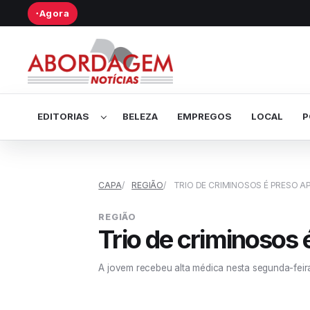
Agora
●
Abrir submenu de Editorias
EDITORIAS
BELEZA
EMPREGOS
LOCAL
P
CAPA
REGIÃO
TRIO DE CRIMINOSOS É PRESO A
REGIÃO
Trio de criminosos 
A jovem recebeu alta médica nesta segunda-feir