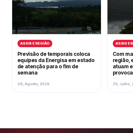
ASSIS E REGIÃO
ASSIS E 
Previsão de temporais coloca
Com mais
equipes da Energisa em estado
região, 
de atenção para o fim de
atuam e
semana
provoca
06, Agosto, 2026
25, Julho,