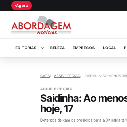
Agora
●
Abrir submenu de Editorias
EDITORIAS
BELEZA
EMPREGOS
LOCAL
P
CAPA
ASSIS E REGIÃO
SAIDINHA: AO MENOS 880
ASSIS E REGIÃO
Saidinha: Ao menos
hoje, 17
Detentos deixam os presídios para a 3ª saída te