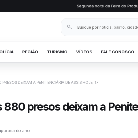
Segunda noite da Feira do Produtor Rural mantém 
Buscar notícias
OLÍCIA
REGIÃO
TURISMO
VÍDEOS
FALE CONOSCO
 PRESOS DEIXAM A PENITENCIÁRIA DE ASSIS HOJE, 17
 880 presos deixam a Peniten
mporária do ano.