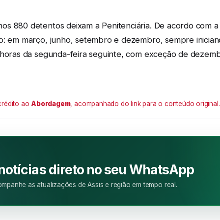
s 880 detentos deixam a Penitenciária. De acordo com a p
o: em março, junho, setembro e dezembro, sempre iniciand
 horas da segunda-feira seguinte, com exceção de dezembr
crédito ao
Abordagem
, acompanhado do link para o conteúdo original.
M
 notícias direto no seu WhatsApp
mpanhe as atualizações de Assis e região em tempo real.