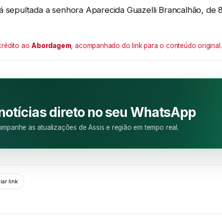
á sepultada a senhora Aparecida Guazelli Brancalhão, de 
crédito ao
Abordagem
, acompanhado do link para o conteúdo original.
M
 notícias direto no seu WhatsApp
mpanhe as atualizações de Assis e região em tempo real.
ar link