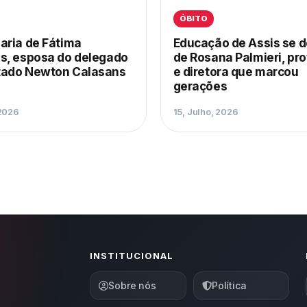
ÓBITO
aria de Fátima
Educação de Assis se 
s, esposa do delegado
de Rosana Palmieri, pr
ado Newton Calasans
e diretora que marcou
gerações
 2026
15, Julho, 2026
INSTITUCIONAL
Sobre nós
Política