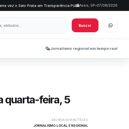
rata em Transparência Pública
Comércio de Assis terá horário es
Assis, SP
•
07/08/2026
•
Buscar
Jornalismo regional em tempo real
 quarta-feira, 5
ABORDAGEM NOTÍCIAS
JORNALISMO LOCAL E REGIONAL