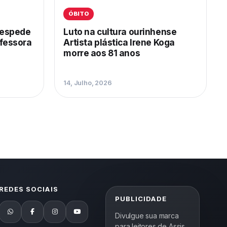
ÓBITO
despede
Luto na cultura ourinhense
ofessora
Artista plástica Irene Koga
morre aos 81 anos
14, Julho, 2026
REDES SOCIAIS
PUBLICIDADE
Divulgue sua marca
para leitores de Assis