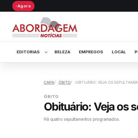
Agora
●
Abrir submenu de Editorias
EDITORIAS
BELEZA
EMPREGOS
LOCAL
P
CAPA
ÓBITO
OBITUÁRIO: VEJA OS SEPULTAMEN
ÓBITO
Obituário: Veja os 
Há quatro sepultamentos programados.