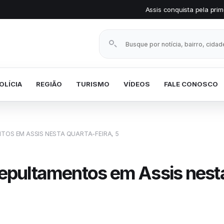
Assis conquista pela primeira vez o Selo P
Buscar notícias
OLÍCIA
REGIÃO
TURISMO
VÍDEOS
FALE CONOSCO
TOS EM ASSIS NESTA QUARTA-FEIRA, 5
sepultamentos em Assis nesta