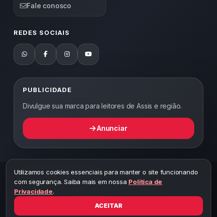
Fale conosco
REDES SOCIAIS
PUBLICIDADE
Divulgue sua marca para leitores de Assis e região.
Anunciar
Utilizamos cookies essenciais para manter o site funcionando
2026 ©
Abordagem Notícias
— Todos os direitos reservados —
com segurança. Saiba mais em nossa
Política de
Desenvolvido por WEB5.
Privacidade
.
A cópia total ou parcial desta página implicará ao autor sob pena de
ter que responsabilizar civil e criminalmente
ACEITAR
Toda reprodução deste conteúdo sem citar o link do site está sujeita