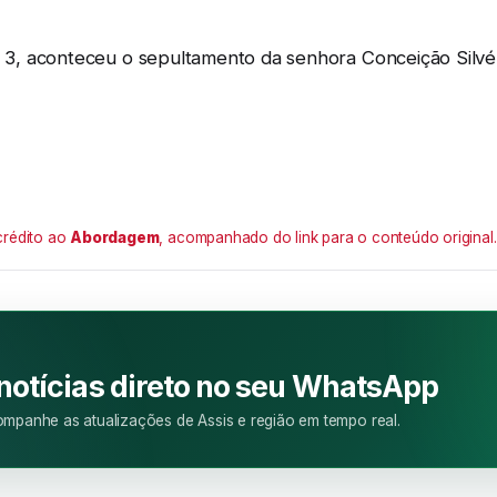
, aconteceu o sepultamento da senhora Conceição Silvério
crédito ao
Abordagem
, acompanhado do link para o conteúdo original.
M
 notícias direto no seu WhatsApp
mpanhe as atualizações de Assis e região em tempo real.