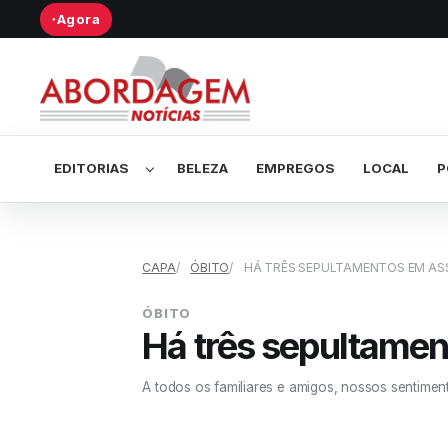
Agora
●
Abrir submenu de Editorias
EDITORIAS
BELEZA
EMPREGOS
LOCAL
P
CAPA
ÓBITO
HÁ TRÊS SEPULTAMENTOS EM ASS
ÓBITO
Há três sepultamen
A todos os familiares e amigos, nossos sentimen