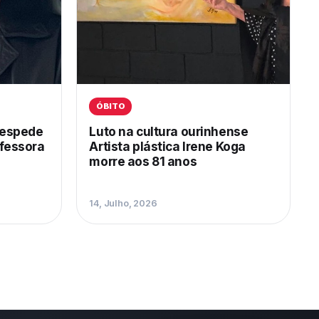
ÓBITO
despede
Luto na cultura ourinhense
ofessora
Artista plástica Irene Koga
morre aos 81 anos
14, Julho, 2026