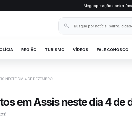
Megaoperação contra facção prende vários 
Buscar notícias
OLÍCIA
REGIÃO
TURISMO
VÍDEOS
FALE CONOSCO
IS NESTE DIA 4 DE DEZEMBRO
tos em Assis neste dia 4 de
tos!