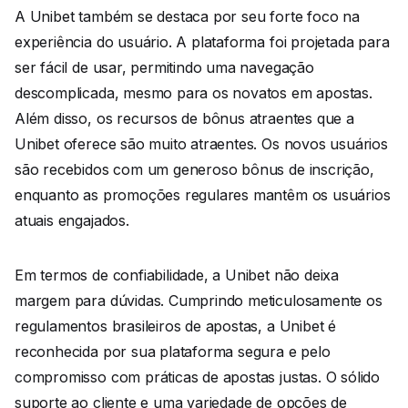
A Unibet também se destaca por seu forte foco na
experiência do usuário. A plataforma foi projetada para
ser fácil de usar, permitindo uma navegação
descomplicada, mesmo para os novatos em apostas.
Além disso, os recursos de bônus atraentes que a
Unibet oferece são muito atraentes. Os novos usuários
são recebidos com um generoso bônus de inscrição,
enquanto as promoções regulares mantêm os usuários
atuais engajados.
Em termos de confiabilidade, a Unibet não deixa
margem para dúvidas. Cumprindo meticulosamente os
regulamentos brasileiros de apostas, a Unibet é
reconhecida por sua plataforma segura e pelo
compromisso com práticas de apostas justas. O sólido
suporte ao cliente e uma variedade de opções de