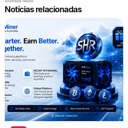
continue lendo
Notícias relacionadas