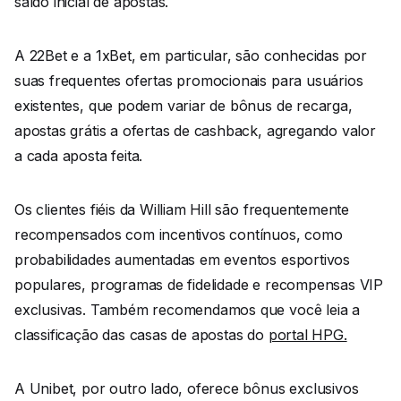
saldo inicial de apostas.
A 22Bet e a 1xBet, em particular, são conhecidas por
suas frequentes ofertas promocionais para usuários
existentes, que podem variar de bônus de recarga,
apostas grátis a ofertas de cashback, agregando valor
a cada aposta feita.
Os clientes fiéis da William Hill são frequentemente
recompensados com incentivos contínuos, como
probabilidades aumentadas em eventos esportivos
populares, programas de fidelidade e recompensas VIP
exclusivas. Também recomendamos que você leia a
classificação das casas de apostas do
portal HPG.
A Unibet, por outro lado, oferece bônus exclusivos