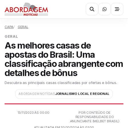
CAPA
GERAL
GERAL
As melhores casas de
apostas do Brasil: Uma
classificação abrangente com
detalhes de bônus
Descubra as principais casas classificadas por ofertas e bônus.
ABORDAGEM NOTÍCIAS
JORNALISMO LOCAL E REGIONAL
13/11/2023 ÀS 00:00
POR CONTEÚDO DE
RESPONSABILIDADE DO
ANUNCIANTE (MELBET BRASIL)
ATUALIZADA EM 20/10/2024 ÀS 01:00