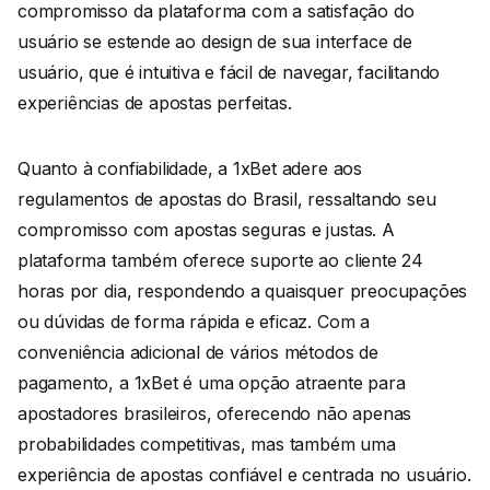
compromisso da plataforma com a satisfação do
usuário se estende ao design de sua interface de
usuário, que é intuitiva e fácil de navegar, facilitando
experiências de apostas perfeitas.
Quanto à confiabilidade, a 1xBet adere aos
regulamentos de apostas do Brasil, ressaltando seu
compromisso com apostas seguras e justas. A
plataforma também oferece suporte ao cliente 24
horas por dia, respondendo a quaisquer preocupações
ou dúvidas de forma rápida e eficaz. Com a
conveniência adicional de vários métodos de
pagamento, a 1xBet é uma opção atraente para
apostadores brasileiros, oferecendo não apenas
probabilidades competitivas, mas também uma
experiência de apostas confiável e centrada no usuário.