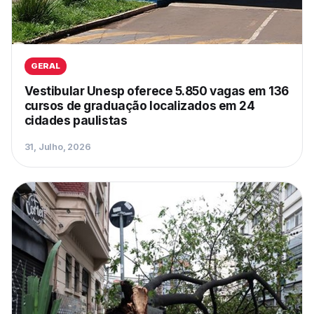
GERAL
Vestibular Unesp oferece 5.850 vagas em 136
cursos de graduação localizados em 24
cidades paulistas
31, Julho, 2026