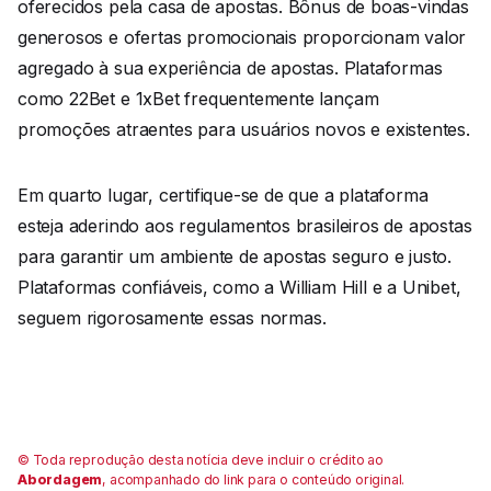
oferecidos pela casa de apostas. Bônus de boas-vindas
generosos e ofertas promocionais proporcionam valor
agregado à sua experiência de apostas. Plataformas
como 22Bet e 1xBet frequentemente lançam
promoções atraentes para usuários novos e existentes.
Em quarto lugar, certifique-se de que a plataforma
esteja aderindo aos regulamentos brasileiros de apostas
para garantir um ambiente de apostas seguro e justo.
Plataformas confiáveis, como a William Hill e a Unibet,
seguem rigorosamente essas normas.
© Toda reprodução desta notícia deve incluir o crédito ao
Abordagem
, acompanhado do link para o conteúdo original.