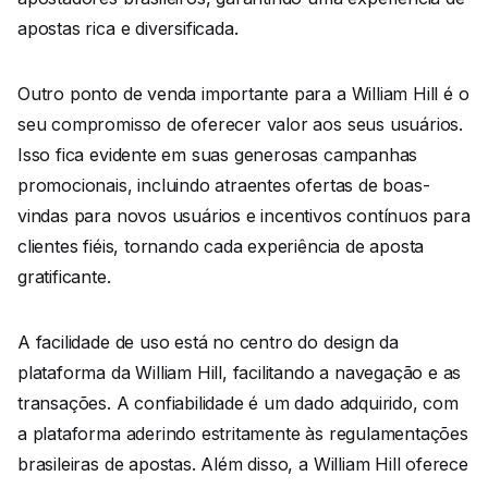
apostas rica e diversificada.
Outro ponto de venda importante para a William Hill é o
seu compromisso de oferecer valor aos seus usuários.
Isso fica evidente em suas generosas campanhas
promocionais, incluindo atraentes ofertas de boas-
vindas para novos usuários e incentivos contínuos para
clientes fiéis, tornando cada experiência de aposta
gratificante.
A facilidade de uso está no centro do design da
plataforma da William Hill, facilitando a navegação e as
transações. A confiabilidade é um dado adquirido, com
a plataforma aderindo estritamente às regulamentações
brasileiras de apostas. Além disso, a William Hill oferece