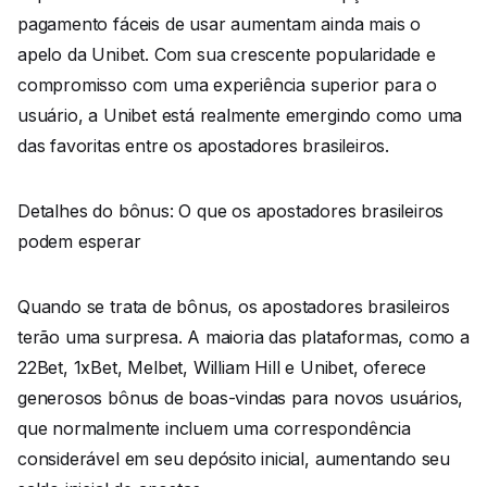
pagamento fáceis de usar aumentam ainda mais o
apelo da Unibet. Com sua crescente popularidade e
compromisso com uma experiência superior para o
usuário, a Unibet está realmente emergindo como uma
das favoritas entre os apostadores brasileiros.
Detalhes do bônus: O que os apostadores brasileiros
podem esperar
Quando se trata de bônus, os apostadores brasileiros
terão uma surpresa. A maioria das plataformas, como a
22Bet, 1xBet, Melbet, William Hill e Unibet, oferece
generosos bônus de boas-vindas para novos usuários,
que normalmente incluem uma correspondência
considerável em seu depósito inicial, aumentando seu