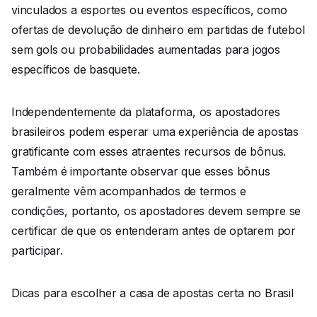
vinculados a esportes ou eventos específicos, como
ofertas de devolução de dinheiro em partidas de futebol
sem gols ou probabilidades aumentadas para jogos
específicos de basquete.
Independentemente da plataforma, os apostadores
brasileiros podem esperar uma experiência de apostas
gratificante com esses atraentes recursos de bônus.
Também é importante observar que esses bônus
geralmente vêm acompanhados de termos e
condições, portanto, os apostadores devem sempre se
certificar de que os entenderam antes de optarem por
participar.
Dicas para escolher a casa de apostas certa no Brasil