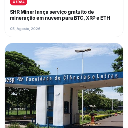
GERAL
SHR Miner lança serviço gratuito de
mineração em nuvem para BTC, XRP e ETH
05, Agosto, 2026