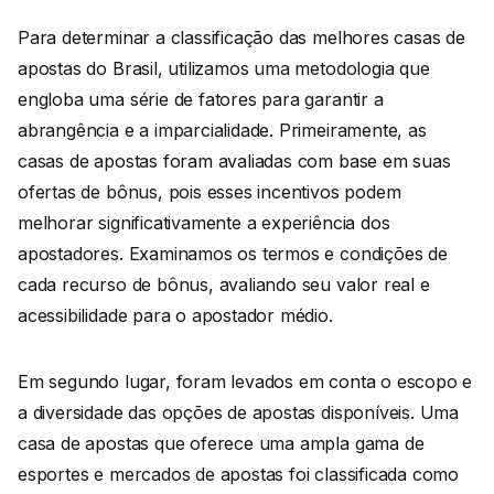
Para determinar a classificação das melhores casas de
apostas do Brasil, utilizamos uma metodologia que
engloba uma série de fatores para garantir a
abrangência e a imparcialidade. Primeiramente, as
casas de apostas foram avaliadas com base em suas
ofertas de bônus, pois esses incentivos podem
melhorar significativamente a experiência dos
apostadores. Examinamos os termos e condições de
cada recurso de bônus, avaliando seu valor real e
acessibilidade para o apostador médio.
Em segundo lugar, foram levados em conta o escopo e
a diversidade das opções de apostas disponíveis. Uma
casa de apostas que oferece uma ampla gama de
esportes e mercados de apostas foi classificada como