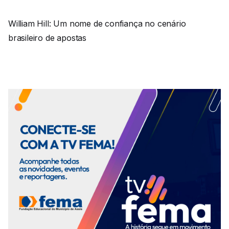
William Hill: Um nome de confiança no cenário
brasileiro de apostas