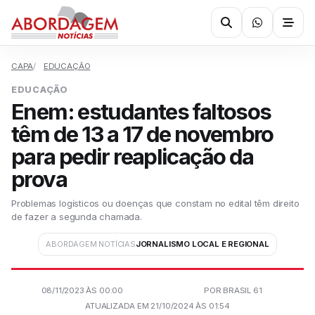
CAPA
EDUCAÇÃO
EDUCAÇÃO
Enem: estudantes faltosos
têm de 13 a 17 de novembro
para pedir reaplicação da
prova
Problemas logísticos ou doenças que constam no edital têm direito
de fazer a segunda chamada.
ABORDAGEM NOTÍCIAS
JORNALISMO LOCAL E REGIONAL
08/11/2023 ÀS 00:00
POR BRASIL 61
ATUALIZADA EM 21/10/2024 ÀS 01:54