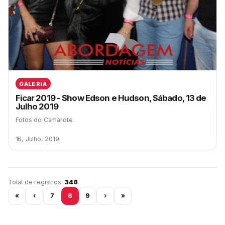
GALERIA
Ficar 2019 - Show Edson e Hudson, Sábado, 13 de
Julho 2019
Fotos do Camarote.
16, Julho, 2019
Página 8 de 29
Total de registros:
346
«
‹
7
8
9
›
»