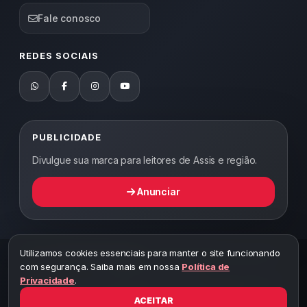
Fale conosco
REDES SOCIAIS
PUBLICIDADE
Divulgue sua marca para leitores de Assis e região.
Anunciar
Utilizamos cookies essenciais para manter o site funcionando
2026 ©
Abordagem Notícias
— Todos os direitos reservados —
com segurança. Saiba mais em nossa
Política de
Desenvolvido por WEB5.
Privacidade
.
A cópia total ou parcial desta página implicará ao autor sob pena de
ter que responsabilizar civil e criminalmente
ACEITAR