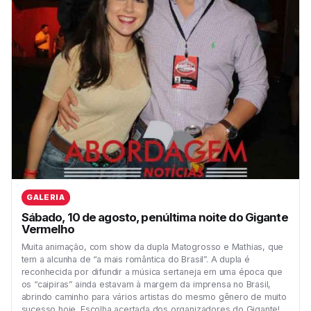
GALERIA
Sábado, 10 de agosto, penúltima noite do Gigante
Vermelho
Muita animação, com show da dupla Matogrosso e Mathias, que
tem a alcunha de “a mais romântica do Brasil”. A dupla é
reconhecida por difundir a música sertaneja em uma época que
os “caipiras” ainda estavam à margem da imprensa no Brasil,
abrindo caminho para vários artistas do mesmo gênero de muito
sucesso hoje. Escolha acertada dos organizadores do Gigante!