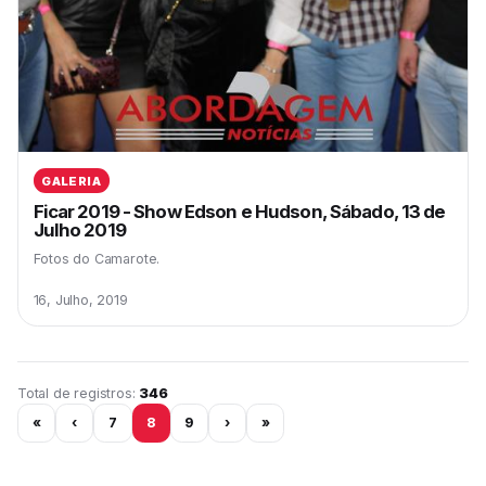
GALERIA
Ficar 2019 - Show Edson e Hudson, Sábado, 13 de
Julho 2019
Fotos do Camarote.
16, Julho, 2019
Página 8 de 29
Total de registros:
346
«
‹
7
8
9
›
»