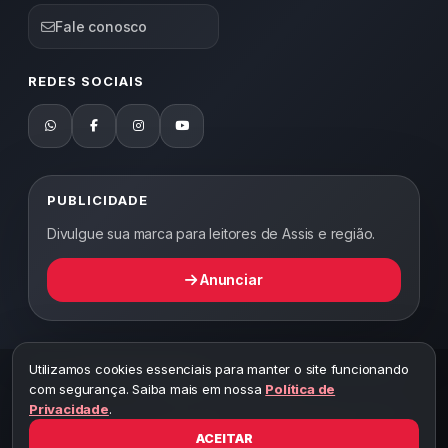
Fale conosco
REDES SOCIAIS
PUBLICIDADE
Divulgue sua marca para leitores de Assis e região.
Anunciar
Utilizamos cookies essenciais para manter o site funcionando
2026 ©
Abordagem Notícias
— Todos os direitos reservados —
com segurança. Saiba mais em nossa
Política de
Desenvolvido por WEB5.
Privacidade
.
A cópia total ou parcial desta página implicará ao autor sob pena de
ter que responsabilizar civil e criminalmente
ACEITAR