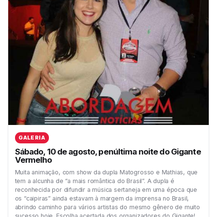
GALERIA
Sábado, 10 de agosto, penúltima noite do Gigante
Vermelho
Muita animação, com show da dupla Matogrosso e Mathias, que
tem a alcunha de “a mais romântica do Brasil”. A dupla é
reconhecida por difundir a música sertaneja em uma época que
os “caipiras” ainda estavam à margem da imprensa no Brasil,
abrindo caminho para vários artistas do mesmo gênero de muito
sucesso hoje. Escolha acertada dos organizadores do Gigante!