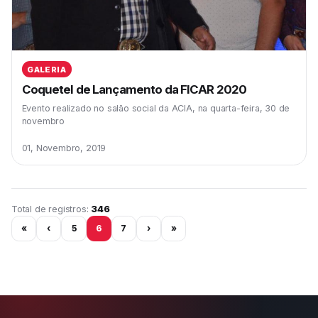
GALERIA
Coquetel de Lançamento da FICAR 2020
Evento realizado no salão social da ACIA, na quarta-feira, 30 de
novembro
01, Novembro, 2019
Página 6 de 29
Total de registros:
346
«
‹
5
6
7
›
»