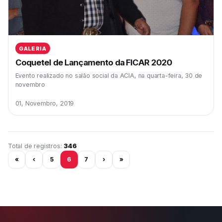
GALERIA
Coquetel de Lançamento da FICAR 2020
Evento realizado no salão social da ACIA, na quarta-feira, 30 de
novembro
01, Novembro, 2019
Página 6 de 29
Total de registros:
346
«
‹
5
6
7
›
»