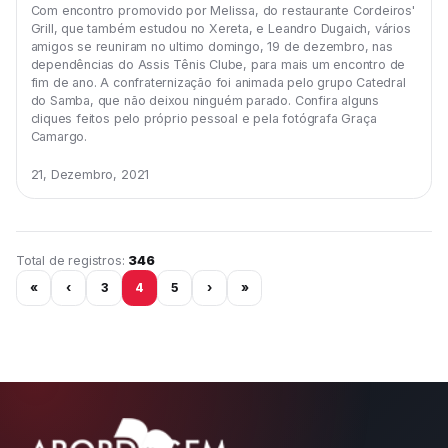
Com encontro promovido por Melissa, do restaurante Cordeiros'
Grill, que também estudou no Xereta, e Leandro Dugaich, vários
amigos se reuniram no ultimo domingo, 19 de dezembro, nas
dependências do Assis Tênis Clube, para mais um encontro de
fim de ano. A confraternização foi animada pelo grupo Catedral
do Samba, que não deixou ninguém parado. Confira alguns
cliques feitos pelo próprio pessoal e pela fotógrafa Graça
Camargo.
21, Dezembro, 2021
Página 4 de 29
Total de registros:
346
«
‹
3
4
5
›
»