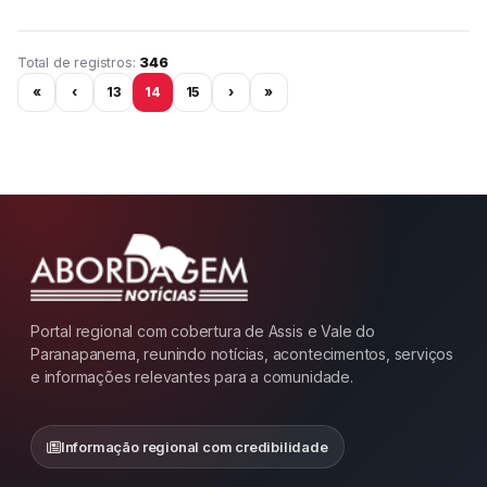
Página 14 de 29
Total de registros:
346
«
‹
13
14
15
›
»
Portal regional com cobertura de Assis e Vale do
Paranapanema, reunindo notícias, acontecimentos, serviços
e informações relevantes para a comunidade.
Informação regional com credibilidade