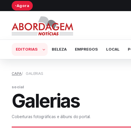
Agora
●
Abrir submenu de Editorias
EDITORIAS
BELEZA
EMPREGOS
LOCAL
P
CAPA
GALERIAS
social
Galerias
Coberturas fotográficas e álbuns do portal.