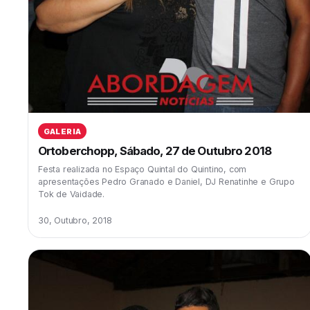
GALERIA
Ortoberchopp, Sábado, 27 de Outubro 2018
Festa realizada no Espaço Quintal do Quintino, com
apresentações Pedro Granado e Daniel, DJ Renatinhe e Grupo
Tok de Vaidade.
30, Outubro, 2018