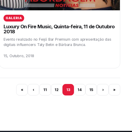
GALERIA
Luxury On Fire Music, Quinta-feira, 11 de Outubro
2018
Evento realizado no Feijó Bar Premium com apresentação das
digitais influencers Taty Betin e Bárbara Brunca.
15, Outubro, 2018
«
‹
11
12
13
14
15
›
»