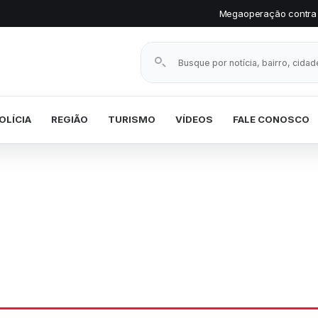
Megaoperação contra facção prende vários 
Buscar notícias
OLÍCIA
REGIÃO
TURISMO
VÍDEOS
FALE CONOSCO