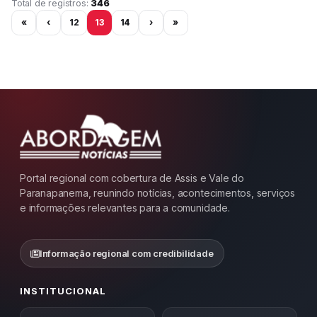
Página 13 de 29
Total de registros:
346
«
‹
12
13
14
›
»
Portal regional com cobertura de Assis e Vale do
Paranapanema, reunindo notícias, acontecimentos, serviços
e informações relevantes para a comunidade.
Informação regional com credibilidade
INSTITUCIONAL