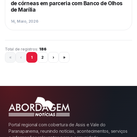
de córneas em parceria com Banco de Olhos
de Marília
14, Maio, 2026
Página 1 de 16
Total de registros:
186
«
‹
1
2
›
»
Portal regional com cobertura de Assis e Vale do
Paranapanema, reunindo notícias, acontecimentos, serviços