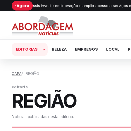
 Assis investe em inovação e amplia acesso a serviços especializados
Agora
●
Abrir submenu de Editorias
EDITORIAS
BELEZA
EMPREGOS
LOCAL
P
CAPA
REGIÃO
editoria
REGIÃO
Notícias publicadas nesta editoria.