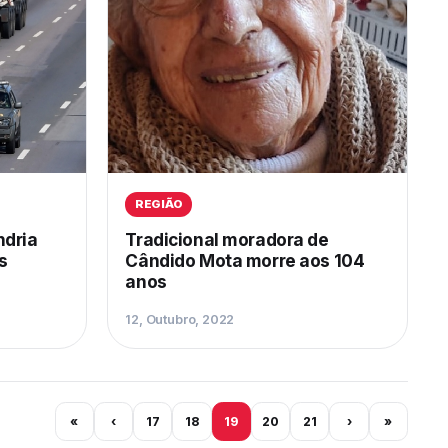
REGIÃO
ndria
Tradicional moradora de
s
Cândido Mota morre aos 104
anos
12, Outubro, 2022
«
‹
17
18
19
20
21
›
»