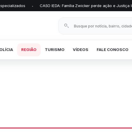
CASO IEDA: Família Zwicker perde ação e Justiça libera transferê
•
Buscar notícias
OLÍCIA
REGIÃO
TURISMO
VÍDEOS
FALE CONOSCO