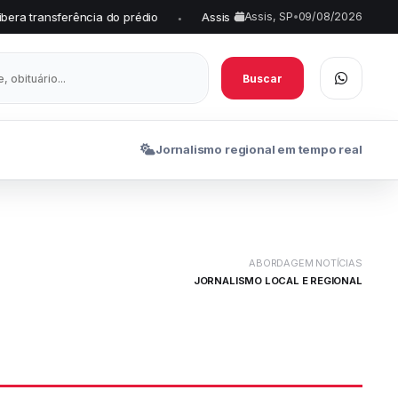
ncia do prédio
Assis conquista pela primeira vez o Selo Prata em
Assis, SP
•
09/08/2026
•
Buscar
Jornalismo regional em tempo real
ABORDAGEM NOTÍCIAS
JORNALISMO LOCAL E REGIONAL