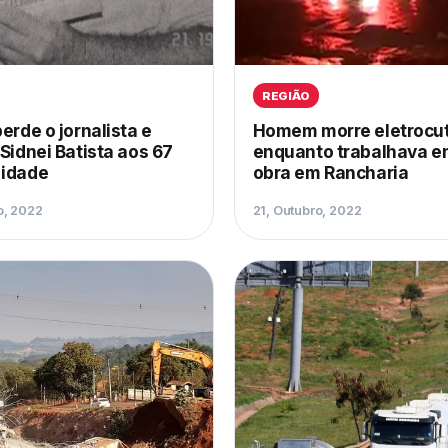
REGIÃO
perde o jornalista e
Homem morre eletrocu
 Sidnei Batista aos 67
enquanto trabalhava 
 idade
obra em Rancharia
o, 2022
21, Outubro, 2022