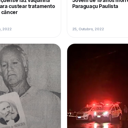
çuense faz vaquinha
Jovem de 19 anos morr
para custear tratamento
Paraguaçu Paulista
o câncer
o, 2022
25, Outubro, 2022