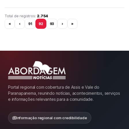
Página 92 de 230
Total de registros:
2.754
«
‹
91
92
93
›
»
Portal regional com cobertura de Assis e Vale do
Paranapanema, reunindo notícias, acontecimentos, serviços
e informações relevantes para a comunidade.
Informação regional com credibilidade