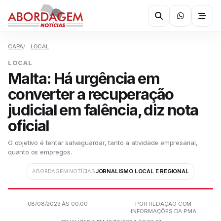
CAPA
LOCAL
LOCAL
Malta: Há urgência em
converter a recuperação
judicial em falência, diz nota
oficial
O objetivo é tentar salvaguardar, tanto a atividade empresarial,
quanto os empregos.
ABORDAGEM NOTÍCIAS
JORNALISMO LOCAL E REGIONAL
08/08/2023 ÀS 00:00
POR REDAÇÃO COM
INFORMAÇÕES DA PMA