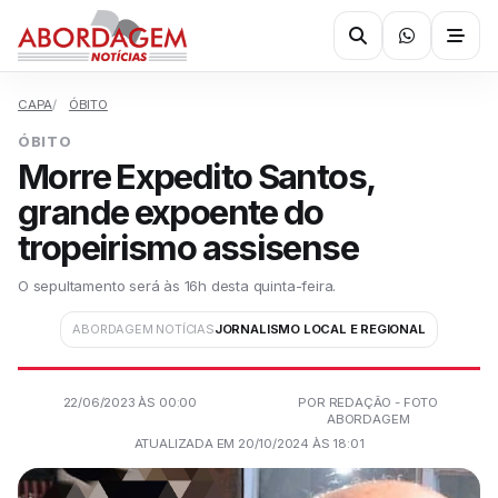
CAPA
ÓBITO
ÓBITO
Morre Expedito Santos,
grande expoente do
tropeirismo assisense
O sepultamento será às 16h desta quinta-feira.
ABORDAGEM NOTÍCIAS
JORNALISMO LOCAL E REGIONAL
22/06/2023 ÀS 00:00
POR REDAÇÃO - FOTO
ABORDAGEM
ATUALIZADA EM 20/10/2024 ÀS 18:01