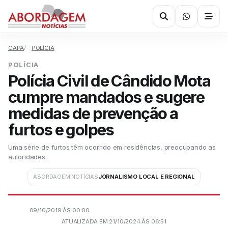
CAPA
POLÍCIA
POLÍCIA
Polícia Civil de Cândido Mota
cumpre mandados e sugere
medidas de prevenção a
furtos e golpes
Uma série de furtos têm ocorrido em residências, preocupando as
autoridades.
ABORDAGEM NOTÍCIAS
JORNALISMO LOCAL E REGIONAL
09/10/2019 ÀS 00:00
ATUALIZADA EM 21/10/2024 ÀS 06:51