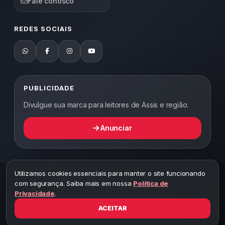
Fale conosco
REDES SOCIAIS
PUBLICIDADE
Divulgue sua marca para leitores de Assis e região.
Anunciar
Utilizamos cookies essenciais para manter o site funcionando
2026 ©
Abordagem Notícias
— Todos os direitos reservados —
com segurança. Saiba mais em nossa
Política de
Desenvolvido por WEB5.
Privacidade
.
A cópia total ou parcial desta página implicará ao autor sob pena de
ter que responsabilizar civil e criminalmente
ACEITAR
Toda reprodução deste conteúdo sem citar o link do site está sujeita
a penalidades legais, incluindo processo por plágio.