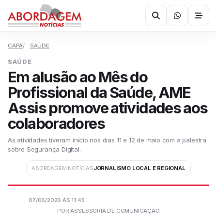
CAPA
SAÚDE
SAÚDE
Em alusão ao Mês do
Profissional da Saúde, AME
Assis promove atividades aos
colaboradores
As atividades tiveram início nos dias 11 e 12 de maio com a palestra
sobre Segurança Digital.
ABORDAGEM NOTÍCIAS
JORNALISMO LOCAL E REGIONAL
07/06/2026 ÀS 11:45
POR ASSESSORIA DE COMUNICAÇÃO