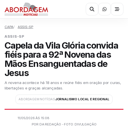
CAPA
ASSIS-SP
ASSIS-SP
Capela da Vila Glória convida
fiéis para a 92ª Novena das
Mãos Ensanguentadas de
Jesus
A novena acontece há 18 anos e reúne fiéis em oração por curas,
libertações e graças alcançadas.
ABORDAGEM NOTÍCIAS
JORNALISMO LOCAL E REGIONAL
11/05/2026 ÀS 15:08
POR DA REDAÇÃO - FOTO: DIVULGAÇÃO