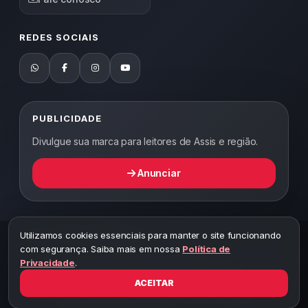
REDES SOCIAIS
PUBLICIDADE
Divulgue sua marca para leitores de Assis e região.
Anunciar
Utilizamos cookies essenciais para manter o site funcionando
2026 ©
Abordagem Notícias
— Todos os direitos reservados —
com segurança. Saiba mais em nossa
Política de
Desenvolvido por WEB5.
Privacidade
.
A cópia total ou parcial desta página implicará ao autor sob pena de
ter que responsabilizar civil e criminalmente
ACEITAR
Toda reprodução deste conteúdo sem citar o link do site está sujeita
a penalidades legais, incluindo processo por plágio.