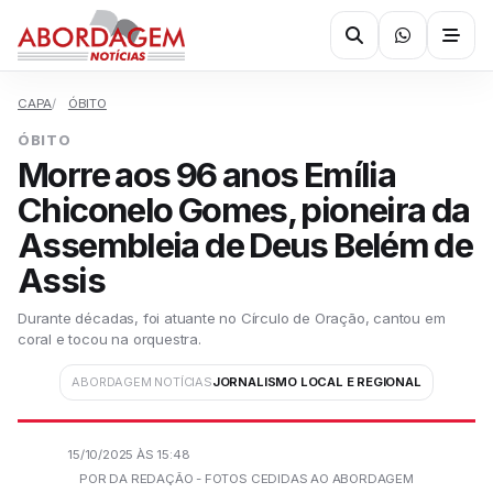
CAPA
ÓBITO
ÓBITO
Morre aos 96 anos Emília
Chiconelo Gomes, pioneira da
Assembleia de Deus Belém de
Assis
Durante décadas, foi atuante no Círculo de Oração, cantou em
coral e tocou na orquestra.
ABORDAGEM NOTÍCIAS
JORNALISMO LOCAL E REGIONAL
15/10/2025 ÀS 15:48
POR DA REDAÇÃO - FOTOS CEDIDAS AO ABORDAGEM