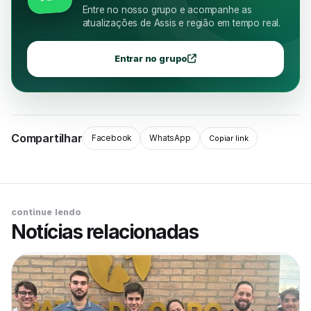
Entre no nosso grupo e acompanhe as
atualizações de Assis e região em tempo real.
Entrar no grupo
Compartilhar
Facebook
WhatsApp
Copiar link
continue lendo
Notícias relacionadas