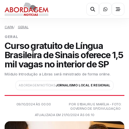
CAPA
GERAL
GERAL
Curso gratuito de Língua
Brasileira de Sinais oferece 1,5
mil vagas no interior de SP
Módulo Introdução a Libras será ministrado de forma online.
ABORDAGEM NOTÍCIAS
JORNALISMO LOCAL E REGIONAL
09/10/2024 ÀS 00:00
POR G1BAURU E MARÍLIA - FOTO:
GOVERNO DE SP/DIVULGAÇÃO
ATUALIZADA EM 21/10/2024 ÀS 06:10