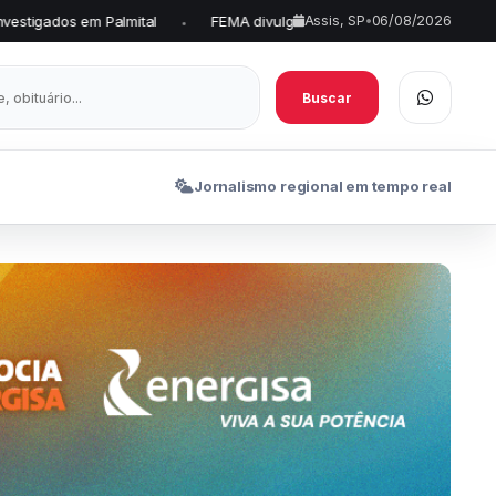
FEMA divulga aprovados no projeto de extensão FEMA Robótica
Assis, SP
•
06/08/2026
•
Buscar
Jornalismo regional em tempo real