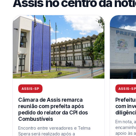
Assis no centro da notí
ASSIS-SP
ASSIS-S
Câmara de Assis remarca
Prefeitu
reunião com prefeita após
com inv
pedido do relator da CPI dos
diligênci
Combustíveis
Em nota, 
encaminh
Encontro entre vereadores e Telma
apoio às a
Spera será realizado após a