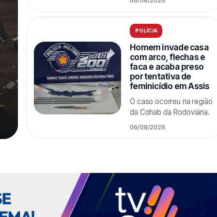
06/08/2026
POLÍCIA
Homem invade casa
com arco, flechas e
faca e acaba preso
por tentativa de
feminicídio em Assis
O caso ocorreu na região
da Cohab da Rodoviária.
06/08/2026