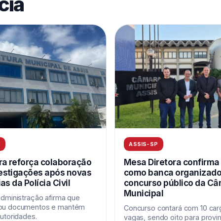
cia
P
ASSIS-SP
ra reforça colaboração
Mesa Diretora confirm
estigações após novas
como banca organizado
as da Polícia Civil
concurso público da C
Municipal
administração afirma que
ou documentos e mantém
Concurso contará com 10 car
utoridades.
vagas, sendo oito para prov