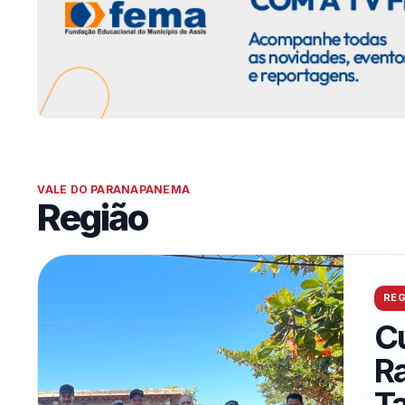
VALE DO PARANAPANEMA
Região
REG
C
Ra
T