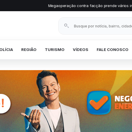
Megaoperação contra facção prende vários investigados em Palmital
Buscar notícias
OLÍCIA
REGIÃO
TURISMO
VÍDEOS
FALE CONOSCO