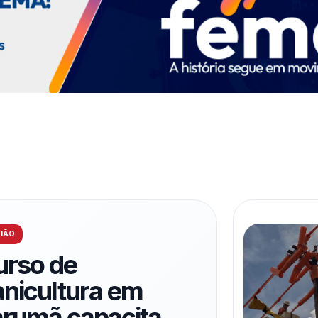
IÃO
urso de
nicultura em
arumã capacita