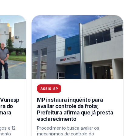
ASSIS-SP
a Vunesp
MP instaura inquérito para
ra do
avaliar controle da frota;
âmara
Prefeitura afirma que já presta
esclarecimento
gos e 12
Procedimento busca avaliar os
imento
mecanismos de controle do